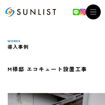
ABOUT
WOR
私たちについて
導入事例
WORKS
導入事例
SERVICE
FOR 
サービス案内
法人のお
M様邸 エコキュート設置工事
太陽光発電システム
our 
蓄電池システム
SDGsへ
オール電化