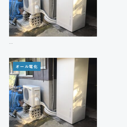
Y様邸 エコキュート設置工事
オール電化