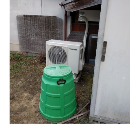
一般リフォーム
NEW
お知らせ
COMPANY
会社情報
CO
PRIVACY P