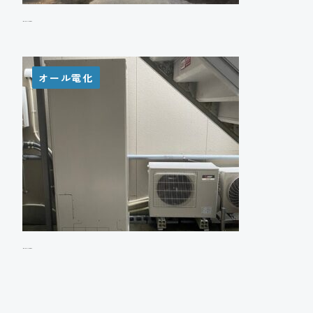
A様邸 エコキュート設置工事
オール電化
I様邸 エコキュート設置工事