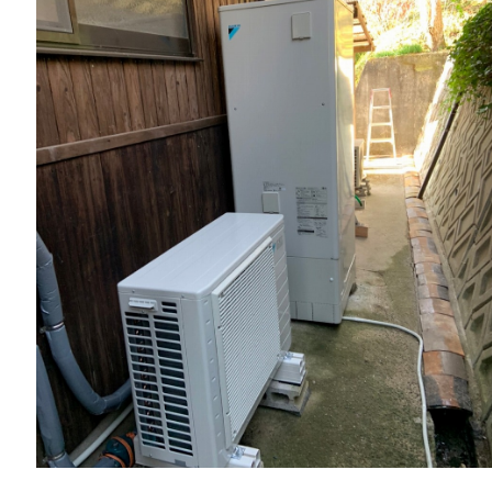
一般リフォーム
NEW
お知らせ
COMPANY
会社情報
CO
PRIVACY P