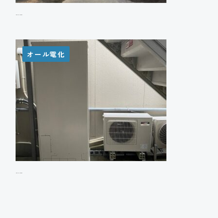
A様邸 エコキュート設置工事
オール電化
I様邸 エコキュート設置工事