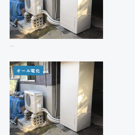
Y様邸 エコキュート設置工事
オール電化