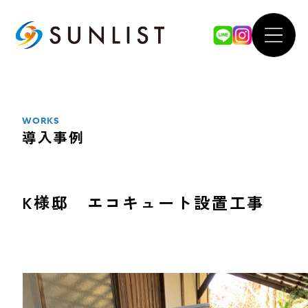
ABOUT
WOR
私たちについて
導入事例
WORKS
導入事例
SERVICE
FOR 
サービス案内
法人のお
K様邸 エコキュート設置工事
太陽光発電システム
our 
蓄電池システム
SDGsへ
オール電化