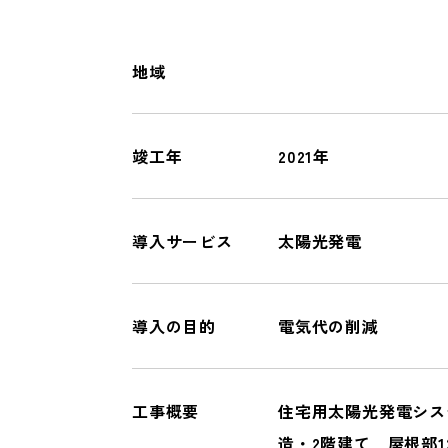
オール電化
一般リフォーム
地域
COMPANY
竣工年
2021年
会社情報
導入サービス
太陽光発電
導入の目的
電気代の削減
工事概要
住宅用太陽光発電シス
造・2階建て 屋根部1