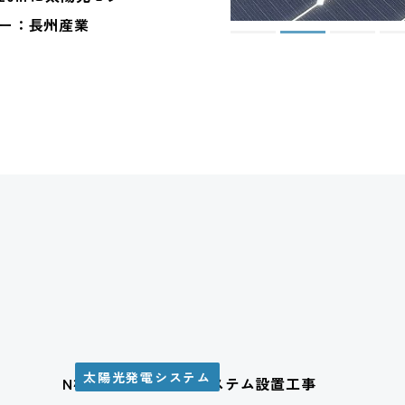
ー：長州産業
太陽光発電システム
N様邸 太陽光発電システム設置工事