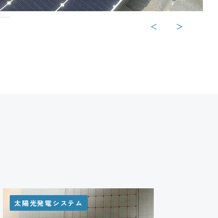
＜
＞
太陽光発電システム