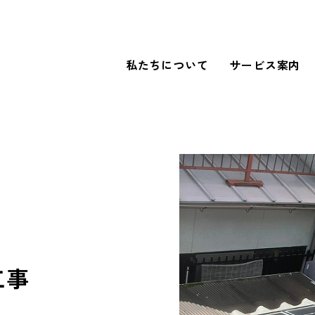
私たちについて
サービス案内
WORKS
導入事例
FOR BUSINESS
法人のお客さまへ
工事
our SDGs
SDGsへの取り組み