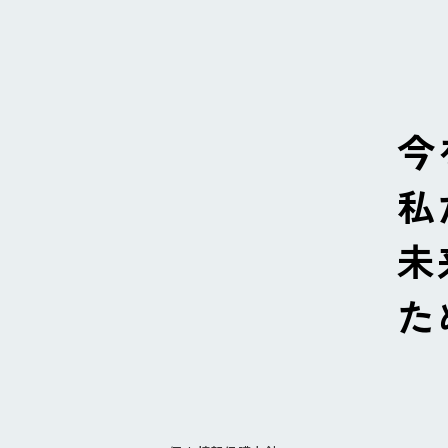
今
私
未
た