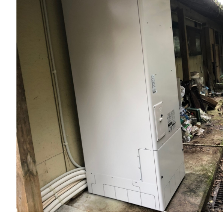
一般リフォーム
NEW
お知らせ
COMPANY
会社情報
CO
PRIVACY P