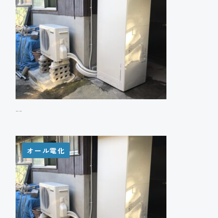
Y様邸 エコキュート設置工事
オール電化