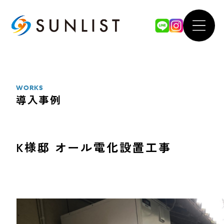
ABOUT
WOR
私たちについて
導入事例
WORKS
導入事例
SERVICE
FOR 
サービス案内
法人のお
K様邸 オール電化設置工事
太陽光発電システム
our 
蓄電池システム
SDGsへ
オール電化