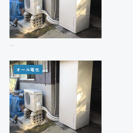
Y様邸 エコキュート設置工事
オール電化