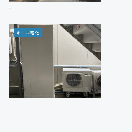
A様邸 エコキュート設置工事
オール電化
I様邸 エコキュート設置工事