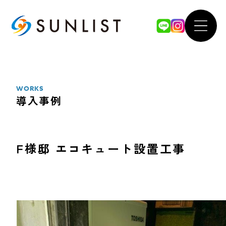
ABOUT
WOR
私たちについて
導入事例
WORKS
導入事例
SERVICE
FOR 
サービス案内
法人のお
F様邸 エコキュート設置工事
太陽光発電システム
our 
蓄電池システム
SDGsへ
オール電化