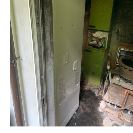
一般リフォーム
NEW
お知らせ
COMPANY
会社情報
CO
PRIVACY P