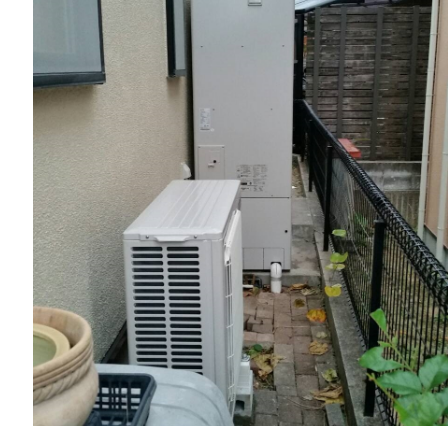
一般リフォーム
NEW
お知らせ
COMPANY
会社情報
CO
PRIVACY P