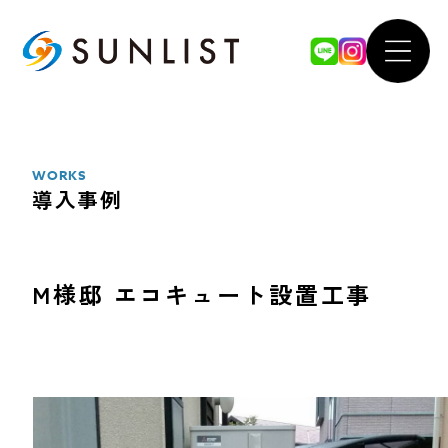
ABOUT
WOR
私たちについて
導入事例
WORKS
導入事例
SERVICE
FOR 
サービス案内
法人のお
M様邸 エコキュート設置工事
太陽光発電システム
our 
蓄電池システム
SDGsへ
オール電化