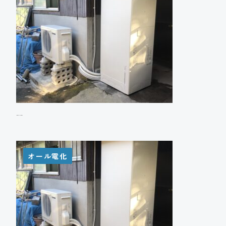
Y様邸 エコキュート設置工事
オール電化