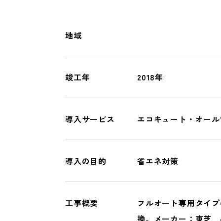
オール電化
一般リフォーム
地域
COMPANY
竣工年
2018年
会社情報
導入サービス
エコキュート・オール
導入の目的
省エネ対策
工事概要
フルオート専用タイプ
換。メーカー：東芝 品