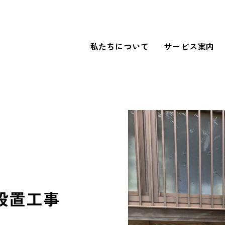
私たちについて
サービス案内
WORKS
導入事例
FOR BUSINESS
法人のお客さまへ
設置工事
our SDGs
SDGsへの取り組み