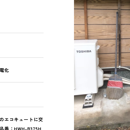
NEWS
お知らせ｜ブログ
CONTACT
電化
PRIVACY POLICY
のエコキュートに交
番：HWH-B375H