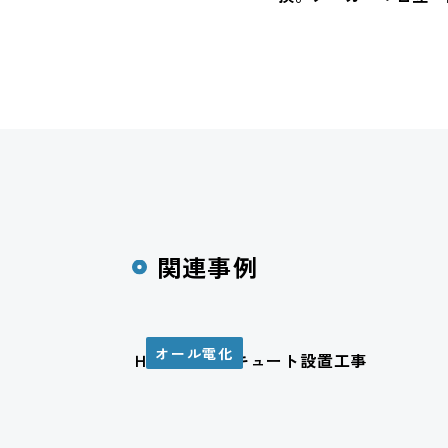
関連事例
オール電化
Ｈ様邸 エコキュート設置工事