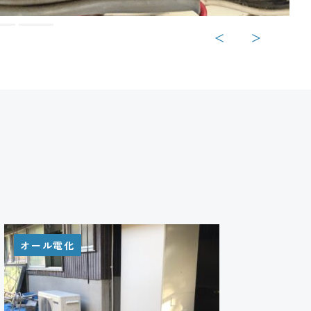
＜
＞
オール電化