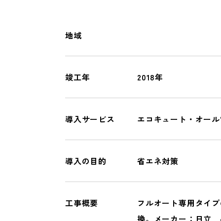
オール電化
一般リフォーム
地域
COMPANY
竣工年
2018年
会社情報
導入サービス
エコキュート・オール
導入の目的
省エネ対策
工事概要
フルオート専用タイプ
換。メーカー：日立 品