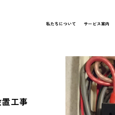
私たちについて
サービス案内
WORKS
導入事例
FOR BUSINESS
法人のお客さまへ
設置工事
our SDGs
SDGsへの取り組み