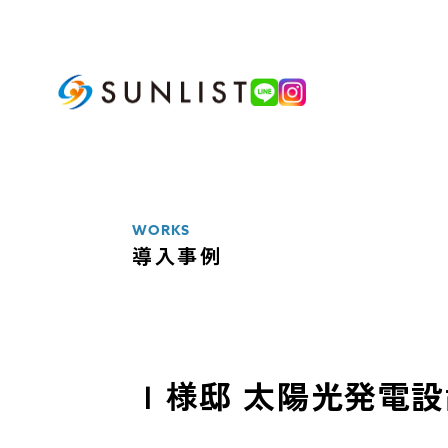
ABOUT
私たちについて
WORKS
導入事例
SERVICE
サービス案内
太陽光発電システム
Ｉ様邸 太陽光発電
蓄電池システム