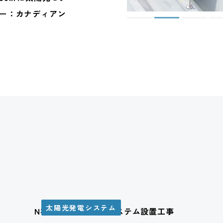
ー：カナディアン
太陽光発電システム
N様邸 太陽光発電システム設置工事