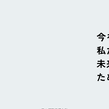
今
私
未
た