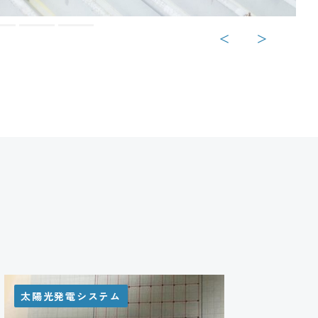
＜
＞
太陽光発電システム