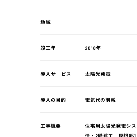
オール電化
一般リフォーム
地域
COMPANY
竣工年
2018年
会社情報
導入サービス
太陽光発電
導入の目的
電気代の削減
工事概要
住宅用太陽光発電シス
造・2階建て 屋根部1