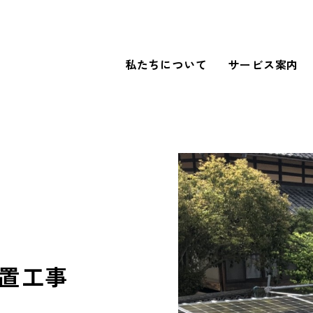
私たちについて
サービス案内
WORKS
導入事例
FOR BUSINESS
法人のお客さまへ
設置工事
our SDGs
SDGsへの取り組み