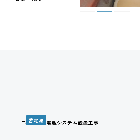
蓄電池
T様邸 蓄電池システム設置工事