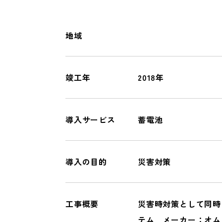
オール電化
一般リフォーム
地域
COMPANY
竣工年
2018年
会社情報
導入サービス
蓄電池
導入の目的
災害対策
工事概要
災害時対策として同時
テム メーカー：オムロ