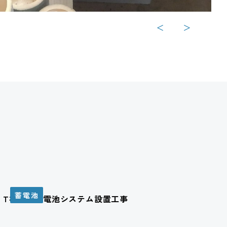
＜
＞
蓄電池
T様邸 蓄電池システム設置工事