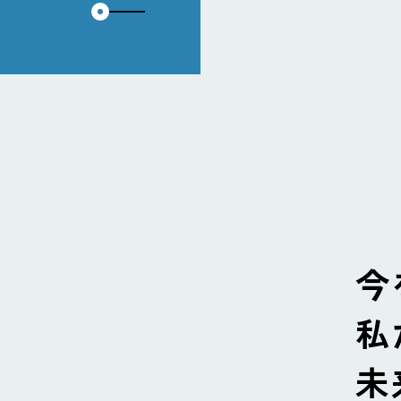
今
私
未