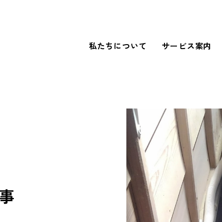
私たちについて
サービス案内
WORKS
導入事例
FOR BUSINESS
法人のお客さまへ
事
our SDGs
SDGsへの取り組み