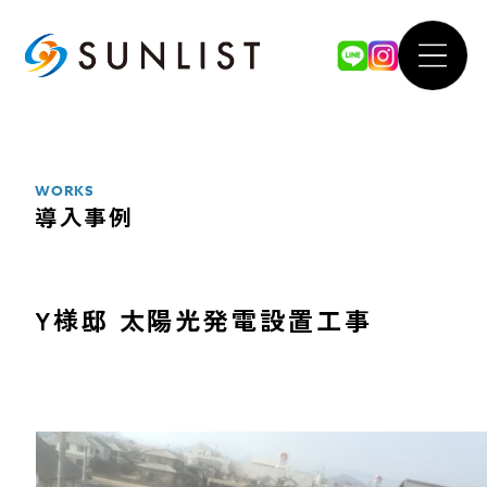
ABOUT
WOR
私たちについて
導入事例
WORKS
導入事例
SERVICE
FOR 
サービス案内
法人のお
Y様邸 太陽光発電設置工事
太陽光発電システム
our 
蓄電池システム
SDGsへ
オール電化