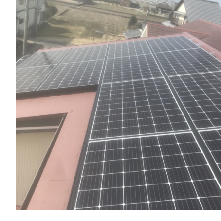
一般リフォーム
NEW
お知らせ
COMPANY
会社情報
CO
PRIVACY P