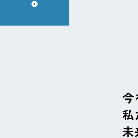
今
私
未