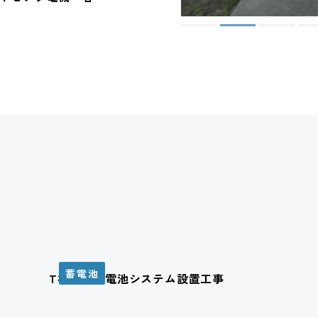
蓄電池
T様邸 蓄電池システム設置工事