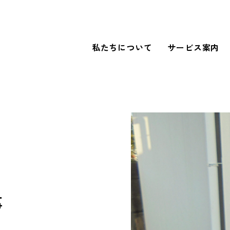
私たちについて
サービス案内
WORKS
導入事例
FOR BUSINESS
法人のお客さまへ
事
our SDGs
SDGsへの取り組み