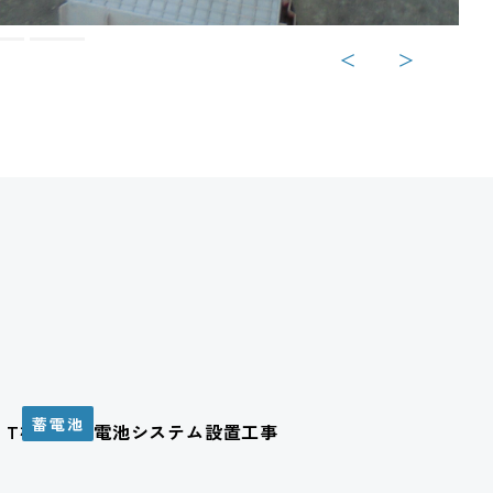
＜
＞
蓄電池
T様邸 蓄電池システム設置工事