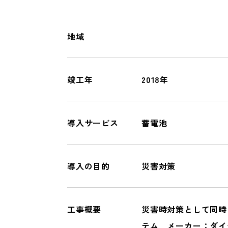
オール電化
一般リフォーム
地域
COMPANY
竣工年
2018年
会社情報
導入サービス
蓄電池
導入の目的
災害対策
工事概要
災害時対策として同時
テム メーカー：ダイ