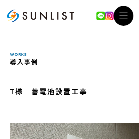
ABOUT
WOR
私たちについて
導入事例
WORKS
導入事例
SERVICE
FOR 
サービス案内
法人のお
T様 蓄電池設置工事
太陽光発電システム
our 
蓄電池システム
SDGsへ
オール電化