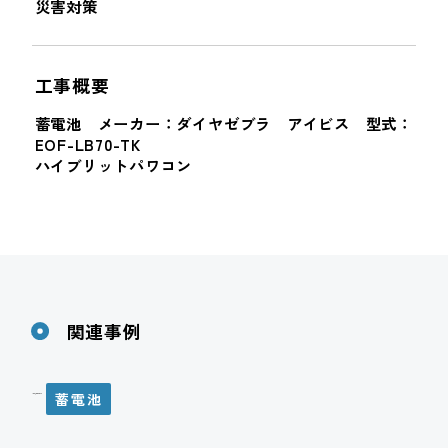
災害対策
工事概要
蓄電池 メーカー：ダイヤゼブラ アイビス 型式：
EOF-LB70-TK
ハイブリットパワコン
関連事例
蓄電池
H様邸 蓄電池設置工事