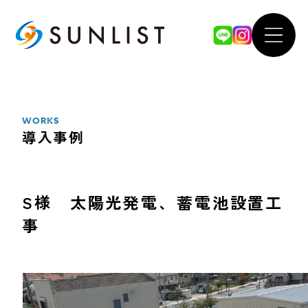
ABOUT
WOR
私たちについて
導入事例
WORKS
導入事例
SERVICE
FOR 
サービス案内
法人のお
S様 太陽光発電、蓄電池設置工
事
太陽光発電システム
our 
蓄電池システム
SDGsへ
オール電化