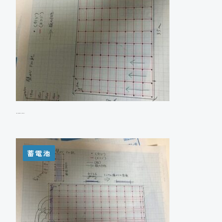
A様邸 太陽光発電システム設置工事
蓄電池