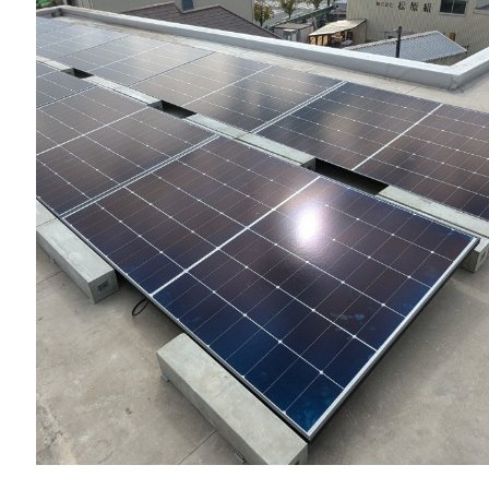
一般リフォーム
NEW
お知らせ
COMPANY
会社情報
CO
PRIVACY P