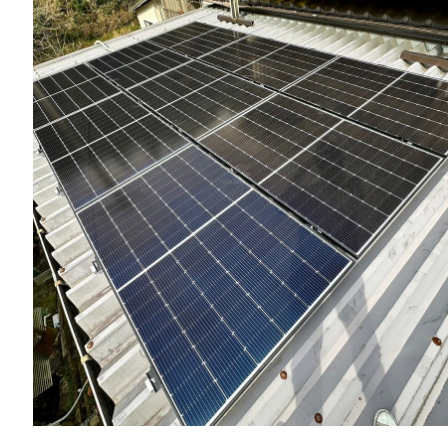
一般リフォーム
NEW
お知らせ
COMPANY
会社情報
CO
PRIVACY P