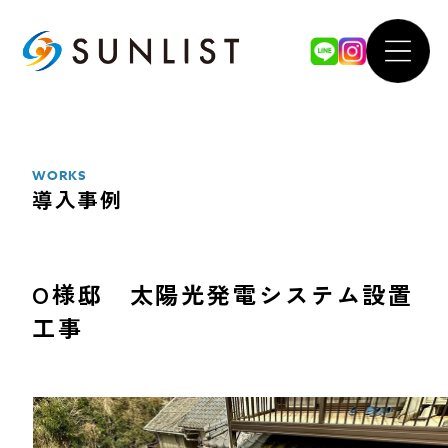
ABOUT
WOR
私たちについて
導入事例
WORKS
導入事例
SERVICE
FOR 
サービス案内
法人のお
O様邸 太陽光発電システム設置
工事
太陽光発電システム
our 
蓄電池システム
SDGsへ
オール電化