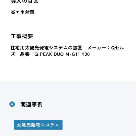
導入の目的
省エネ対策
工事概要
住宅用太陽光発電システムの設置 メーカー：Qセル
ズ 品番：Q.PEAK DUO M-G11 400
関連事例
太陽光発電システム
N様邸 太陽光発電システム設置工事