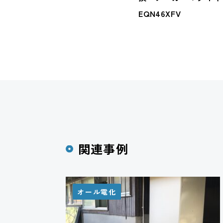
EQN46XFV
関連事例
オール電化