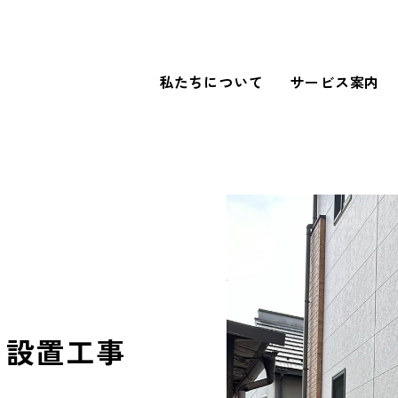
私たちについて
サービス案内
WORKS
導入事例
FOR BUSINESS
法人のお客さまへ
ト設置工事
our SDGs
SDGsへの取り組み