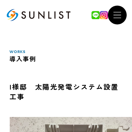
ABOUT
WOR
私たちについて
導入事例
WORKS
導入事例
SERVICE
FOR 
サービス案内
法人のお
I様邸 太陽光発電システム設置
工事
太陽光発電システム
our 
蓄電池システム
SDGsへ
オール電化