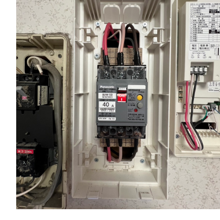
一般リフォーム
NEW
お知らせ
COMPANY
会社情報
CO
PRIVACY P