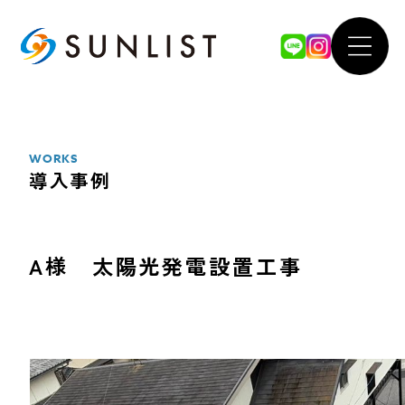
ABOUT
WOR
私たちについて
導入事例
WORKS
導入事例
SERVICE
FOR 
サービス案内
法人のお
A様 太陽光発電設置工事
太陽光発電システム
our 
蓄電池システム
SDGsへ
オール電化