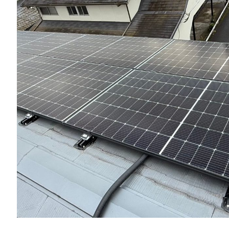
一般リフォーム
NEW
お知らせ
COMPANY
会社情報
CO
PRIVACY P