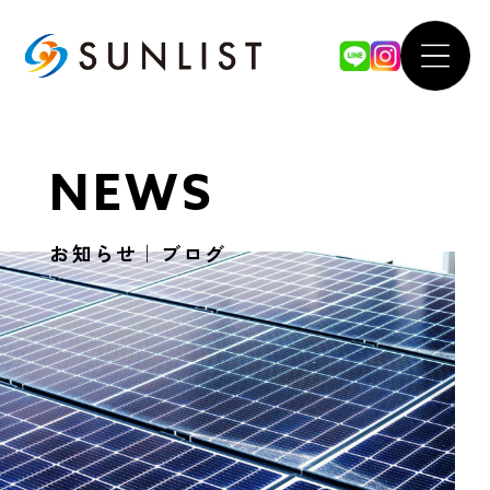
ABOUT
WOR
NEWS
私たちについて
導入事例
お知らせ｜ブログ
SERVICE
FOR 
サービス案内
法人のお
太陽光発電システム
our 
蓄電池システム
SDGsへ
オール電化