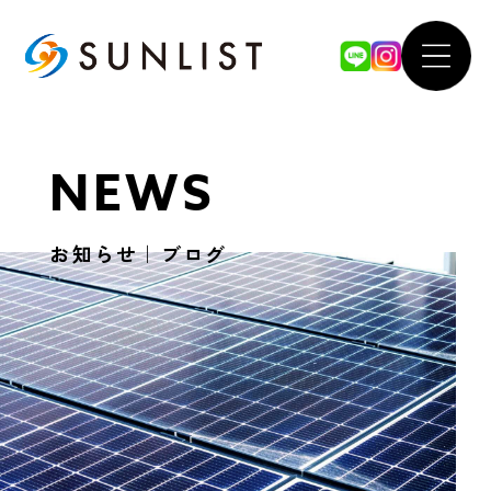
ABOUT
WOR
NEWS
私たちについて
導入事例
お知らせ｜ブログ
SERVICE
FOR 
サービス案内
法人のお
太陽光発電システム
our 
蓄電池システム
SDGsへ
オール電化