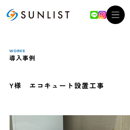
ABOUT
WOR
私たちについて
導入事例
WORKS
導入事例
SERVICE
FOR 
サービス案内
法人のお
Y様 エコキュート設置工事
太陽光発電システム
our 
蓄電池システム
SDGsへ
オール電化