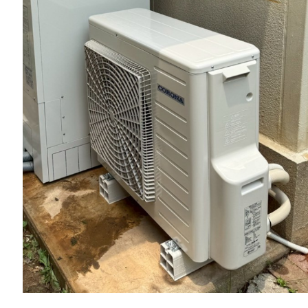
一般リフォーム
NEW
お知らせ
COMPANY
会社情報
CO
PRIVACY P